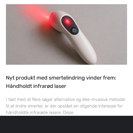
Nyt produkt med smertelindring vinder frem:
Håndholdt infrarød laser
I takt med at flere søger alternative og ikke-invasive metoder
til at lindre smerter, er der opstået en stigende interesse for
håndholdte infrarøde lasere. Disse