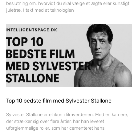
beslutning om, hvorvidt du skal vælge et ægte eller kunstigt
juletræ. I takt med at teknologien
Top 10 bedste film med Sylvester Stallone
Sylvester Stallone er et ikon i filmverdenen. Med en karriere,
der strækker sig over flere årtier, har han leveret
uforglemmelige roller, som har cementeret hans